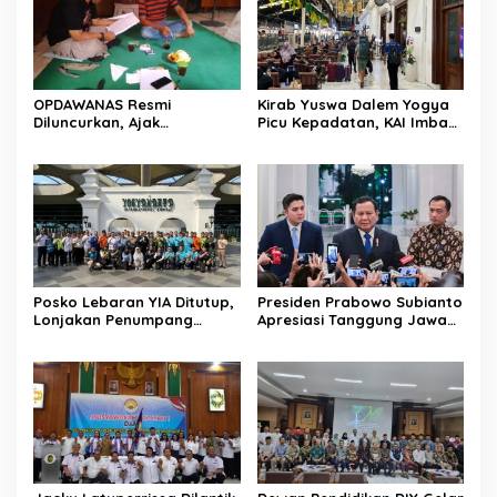
OPDAWANAS Resmi
Kirab Yuswa Dalem Yogya
Diluncurkan, Ajak
Picu Kepadatan, KAI Imbau
Masyarakat Bergerak
Penumpang Datang Lebih
Nyata Lewat Kolaborasi
Awal
Empat Pilar
Posko Lebaran YIA Ditutup,
Presiden Prabowo Subianto
Lonjakan Penumpang
Apresiasi Tanggung Jawab
Tembus 251 Ribu dan Soroti
Miftah Maulana atas
Tingginya Mobilitas Udara
Kontroversi Publik
2026