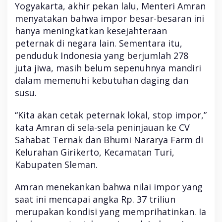
Yogyakarta, akhir pekan lalu, Menteri Amran
e
m
menyatakan bahwa impor besar-besaran ini
b
hanya meningkatkan kesejahteraan
a
d
peternak di negara lain. Sementara itu,
a
penduduk Indonesia yang berjumlah 278
juta jiwa, masih belum sepenuhnya mandiri
dalam memenuhi kebutuhan daging dan
susu.
“Kita akan cetak peternak lokal, stop impor,”
kata Amran di sela-sela peninjauan ke CV
Sahabat Ternak dan Bhumi Nararya Farm di
Kelurahan Girikerto, Kecamatan Turi,
Kabupaten Sleman.
Amran menekankan bahwa nilai impor yang
saat ini mencapai angka Rp. 37 triliun
merupakan kondisi yang memprihatinkan. Ia