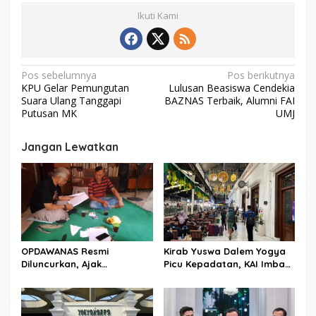
Ikuti Kami
N
Pos sebelumnya
Pos berikutnya
KPU Gelar Pemungutan
Lulusan Beasiswa Cendekia
a
Suara Ulang Tanggapi
BAZNAS Terbaik, Alumni FAI
v
Putusan MK
UMJ
i
Jangan Lewatkan
g
a
s
i
p
o
OPDAWANAS Resmi
Kirab Yuswa Dalem Yogya
Diluncurkan, Ajak
Picu Kepadatan, KAI Imbau
s
Masyarakat Bergerak
Penumpang Datang Lebih
Nyata Lewat Kolaborasi
Awal
Empat Pilar