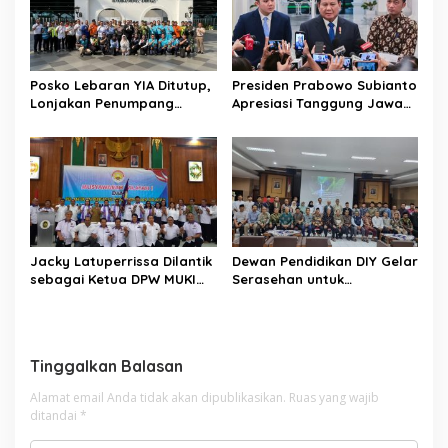
Posko Lebaran YIA Ditutup,
Presiden Prabowo Subianto
Lonjakan Penumpang
Apresiasi Tanggung Jawab
Tembus 251 Ribu dan Soroti
Miftah Maulana atas
Tingginya Mobilitas Udara
Kontroversi Publik
2026
Jacky Latuperrissa Dilantik
Dewan Pendidikan DIY Gelar
sebagai Ketua DPW MUKI
Serasehan untuk
DIY Periode 2024-2029, Siap
Meningkatkan Pendidikan
Jalankan Program
Khas di Yogyakarta
Strategis
Tinggalkan Balasan
Alamat email Anda tidak akan dipublikasikan.
Ruas yang wajib
ditandai
*