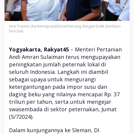
e
t
e
r
n
Arie Triyono (berkemaja putih) berbincang dengan Didik (berkaos
a
biru tua).
k
L
o
Yogyakarta, Rakyat45
– Menteri Pertanian
k
Andi Amran Sulaiman terus mengupayakan
a
l
peningkatan jumlah peternak lokal di
d
seluruh Indonesia. Langkah ini diambil
a
l
sebagai upaya untuk mengurangi
a
ketergantungan pada impor susu dan
m
daging beku yang nilainya mencapai Rp. 37
V
i
triliun per tahun, serta untuk mengejar
s
swasembada di sektor peternakan, Jumat
i
S
(5/72024).
w
a
Dalam kunjungannya ke Sleman, DI
s