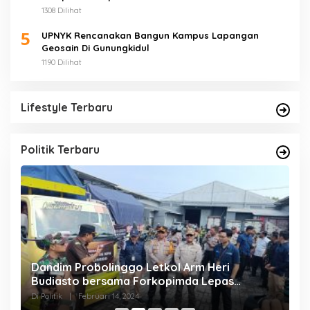
1308 Dilihat
5
UPNYK Rencanakan Bangun Kampus Lapangan
Geosain Di Gunungkidul
1190 Dilihat
Lifestyle Terbaru
Politik Terbaru
pi
Dandim Probolinggo Letkol Arm Heri
D
Budiasto bersama Forkopimda Lepas
P
Pendistribusian Logistik Pemilu
M
Di Politik
|
Februari 14, 2024
Di 