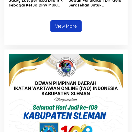
Jacky Latuperrissa Dilantik
Dewan Pendidikan DIY Gelar
sebagai Ketua DPW MUKI
Serasehan untuk
DIY Periode 2024-2029, Siap
Meningkatkan Pendidikan
Jalankan Program
Khas di Yogyakarta
Strategis
View More