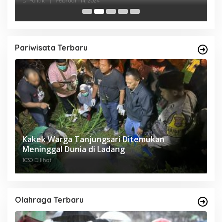
Di Politik
|
Februari 14, 2024
Di 
Pariwisata Terbaru
Kakek Warga Tanjungsari Ditemukan
Meninggal Dunia di Ladang
1030 Dilihat
Olahraga Terbaru