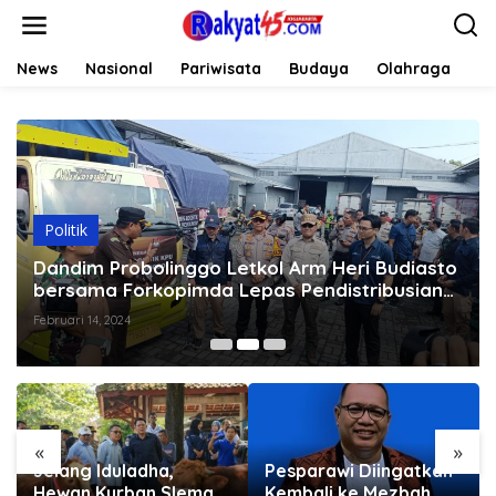
L
e
w
a
News
Nasional
Pariwisata
Budaya
Olahraga
Li
t
i
k
e
k
o
n
t
Politik
e
Dandim Probolinggo Letkol Arm Heri Budiasto
n
bersama Forkopimda Lepas Pendistribusian
Logistik Pemilu
Februari 14, 2024
«
»
Jelang Iduladha,
Pesparawi Diingatkan
Hewan Kurban Sleman
Kembali ke Mezbah,