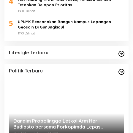
4
Tetapkan Delapan Prioritas
1308 Dilihat
5
UPNYK Rencanakan Bangun Kampus Lapangan
Geosain Di Gunungkidul
1190 Dilihat
Lifestyle Terbaru
Politik Terbaru
pi
Dandim Probolinggo Letkol Arm Heri
D
Budiasto bersama Forkopimda Lepas
P
Pendistribusian Logistik Pemilu
M