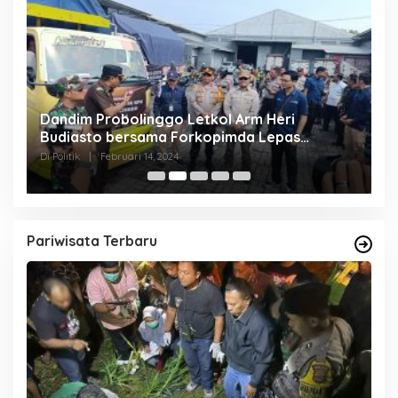
pi
Dandim Probolinggo Letkol Arm Heri
D
Budiasto bersama Forkopimda Lepas
P
Pendistribusian Logistik Pemilu
M
Di Politik
|
Februari 14, 2024
Di 
Pariwisata Terbaru