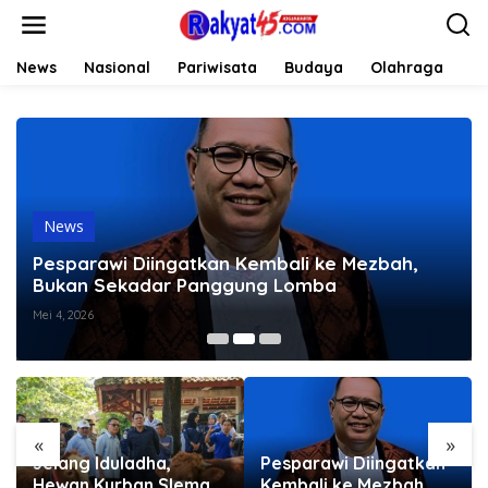
L
e
w
a
News
Nasional
Pariwisata
Budaya
Olahraga
Li
t
i
k
e
k
o
n
t
News
e
Pesparawi Diingatkan Kembali ke Mezbah,
n
Bukan Sekadar Panggung Lomba
Mei 4, 2026
«
»
Jelang Iduladha,
Pesparawi Diingatkan
Hewan Kurban Sleman
Kembali ke Mezbah,