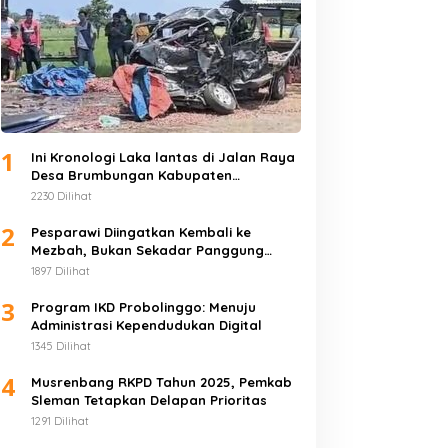
1
Ini Kronologi Laka lantas di Jalan Raya
Desa Brumbungan Kabupaten
Probolinggo
2230 Dilihat
2
Pesparawi Diingatkan Kembali ke
Mezbah, Bukan Sekadar Panggung
Lomba
1897 Dilihat
3
Program IKD Probolinggo: Menuju
Administrasi Kependudukan Digital
1345 Dilihat
4
Musrenbang RKPD Tahun 2025, Pemkab
Sleman Tetapkan Delapan Prioritas
1291 Dilihat