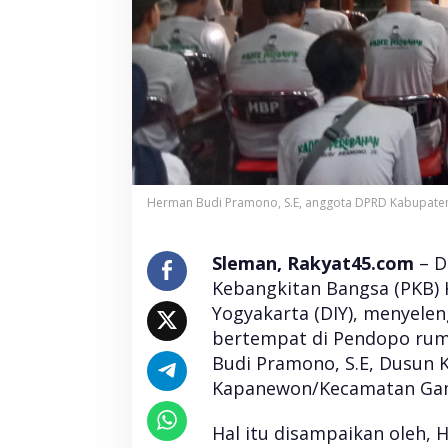
a
t
e
n
S
l
e
m
a
n
S
Herman Budi Pramono, S.E, anggota DPRD Kabupaten
e
l
e
Sleman, Rakyat45.com
– D
n
g
Kebangkitan Bangsa (PKB)
g
Yogyakarta (DIY), menyele
a
bertempat di Pendopo ru
r
a
Budi Pramono, S.E, Dusun 
k
Kapanewon/Kecamatan Gamp
a
n
S
Hal itu disampaikan oleh,
e