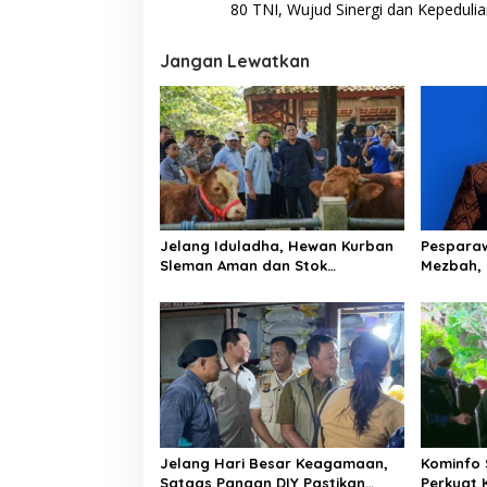
a
80 TNI, Wujud Sinergi dan Kepedulia
v
i
Jangan Lewatkan
g
a
s
i
p
o
Jelang Iduladha, Hewan Kurban
Pesparaw
Sleman Aman dan Stok
Mezbah,
s
Terpantau
Panggun
Jelang Hari Besar Keagamaan,
Kominfo 
Satgas Pangan DIY Pastikan
Perkuat 