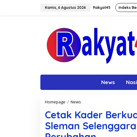
L
e
Kamis, 6 Agustus 2026
Rakyat45
Indeks Be
w
a
t
i
k
e
k
o
n
t
e
n
News
Nasi
Homepage
/
News
C
e
Cetak Kader Berku
t
a
Sleman Selenggara
k
K
Perubahan
a