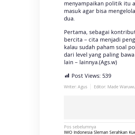
menyampaikan politik itu a
masuk agar bisa mengelola 
dua.
Pertama, sebagai kontribut
bercita – cita menjadi peng
kalau sudah paham soal pol
dari level yang paling baw
lain – lainnya.(Ags.w)
Post Views:
539
Writer: Agus
Editor: Made Waruw
N
Pos sebelumnya
IWO Indonesia Sleman Serahkan Ku