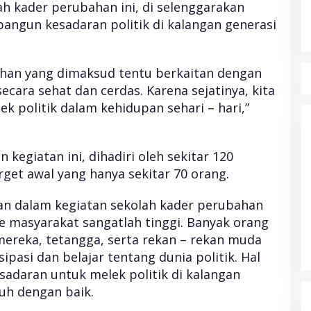
ah kader perubahan ini, di selenggarakan
ngun kesadaran politik di kalangan generasi
an yang dimaksud tentu berkaitan dengan
ecara sehat dan cerdas. Karena sejatinya, kita
ek politik dalam kehidupan sehari – hari,”
egiatan ini, dihadiri oleh sekitar 120
rget awal yang hanya sekitar 70 orang.
KPU Gelar Pemungutan Suara
kan dalam kegiatan sekolah kader perubahan
Ulang Tanggapi Putusan MK
e masyarakat sangatlah tinggi. Banyak orang
Di Politik
|
Juni 11, 2024
mereka, tetangga, serta rekan – rekan muda
sipasi dan belajar tentang dunia politik. Hal
sadaran untuk melek politik di kalangan
uh dengan baik.