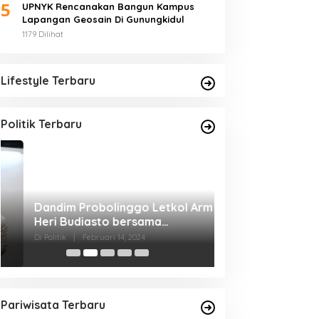
5
UPNYK Rencanakan Bangun Kampus
Lapangan Geosain Di Gunungkidul
1179 Dilihat
Lifestyle Terbaru
Politik Terbaru
Dandim Probolinggo Letkol Arm
Dorong Partisipa
Heri Budiasto bersama
Pemilu 2024, Pol
Forkopimda Lepas Pendistribusian
Kota Gelar prog
Di Politik
|
Februari 14, 2024
Di Politik
|
Februari 13,
Logistik Pemilu
dan Wisata Grat
Pariwisata Terbaru