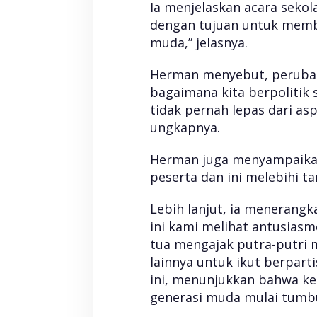
Ia menjelaskan acara sekol
k
dengan tujuan untuk memba
o
l
muda,” jelasnya.
a
h
Herman menyebut, perubah
K
a
bagaimana kita berpolitik s
d
tidak pernah lepas dari asp
e
ungkapnya.
r
P
e
Herman juga menyampaikan k
r
peserta dan ini melebihi ta
u
b
a
Lebih lanjut, ia menerang
h
ini kami melihat antusiasm
a
n
tua mengajak putra-putri 
lainnya untuk ikut berparti
ini, menunjukkan bahwa ke
generasi muda mulai tumb