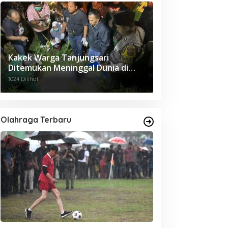
Kakek Warga Tanjungsari
Ditemukan Meninggal Dunia di
Ladang
1024 Dilihat
Olahraga Terbaru