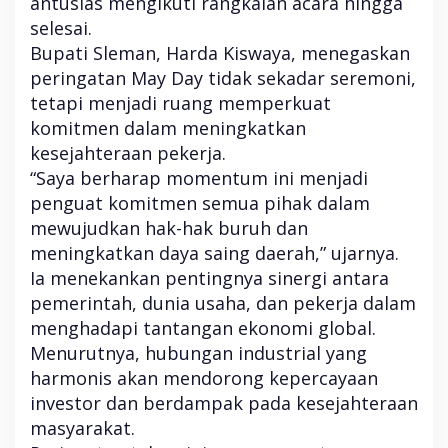
antusias mengikuti rangkaian acara hingga
h
selesai.
d
a
Bupati Sleman, Harda Kiswaya, menegaskan
n
peringatan May Day tidak sekadar seremoni,
P
e
tetapi menjadi ruang memperkuat
n
komitmen dalam meningkatkan
g
kesejahteraan pekerja.
u
s
“Saya berharap momentum ini menjadi
a
penguat komitmen semua pihak dalam
h
mewujudkan hak-hak buruh dan
a
meningkatkan daya saing daerah,” ujarnya.
Ia menekankan pentingnya sinergi antara
pemerintah, dunia usaha, dan pekerja dalam
menghadapi tantangan ekonomi global.
Menurutnya, hubungan industrial yang
harmonis akan mendorong kepercayaan
investor dan berdampak pada kesejahteraan
masyarakat.