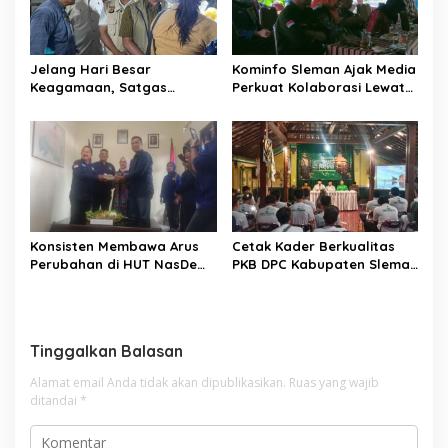
Jelang Hari Besar
Kominfo Sleman Ajak Media
Keagamaan, Satgas
Perkuat Kolaborasi Lewat
Pangan DIY Pastikan Harga
Ngobrol Santai di Puri
Bahan Pokok Stabil
Mataram
Konsisten Membawa Arus
Cetak Kader Berkualitas
Perubahan di HUT NasDem
PKB DPC Kabupaten Sleman
ke-14
Selenggarakan Sekolah
Kader Perubahan
Tinggalkan Balasan
Alamat email Anda tidak akan dipublikasikan.
Ruas yang wajib
ditandai
*