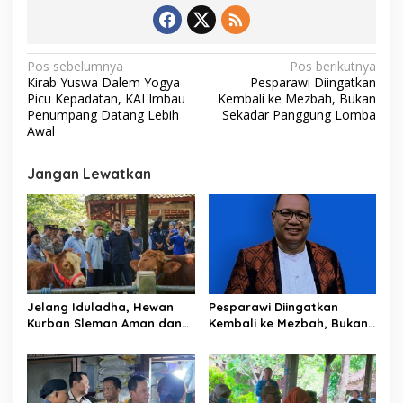
N
Pos sebelumnya
Pos berikutnya
Kirab Yuswa Dalem Yogya
Pesparawi Diingatkan
a
Picu Kepadatan, KAI Imbau
Kembali ke Mezbah, Bukan
v
Penumpang Datang Lebih
Sekadar Panggung Lomba
Awal
i
g
Jangan Lewatkan
a
s
i
p
o
Jelang Iduladha, Hewan
Pesparawi Diingatkan
s
Kurban Sleman Aman dan
Kembali ke Mezbah, Bukan
Stok Terpantau
Sekadar Panggung Lomba