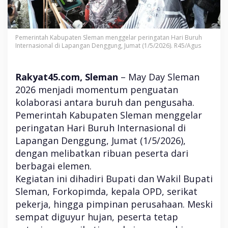
u
p
a
t
Pemerintah Kabupaten Sleman menggelar peringatan Hari Buruh
i
Internasional di Lapangan Denggung, Jumat (1/5/2026). R45/Agus
D
o
r
Rakyat45.com, Sleman
– May Day Sleman
o
n
2026 menjadi momentum penguatan
g
kolaborasi antara buruh dan pengusaha.
K
Pemerintah Kabupaten Sleman menggelar
o
l
peringatan Hari Buruh Internasional di
a
Lapangan Denggung, Jumat (1/5/2026),
b
o
dengan melibatkan ribuan peserta dari
r
berbagai elemen.
a
Kegiatan ini dihadiri Bupati dan Wakil Bupati
s
i
Sleman, Forkopimda, kepala OPD, serikat
B
pekerja, hingga pimpinan perusahaan. Meski
u
r
sempat diguyur hujan, peserta tetap
u