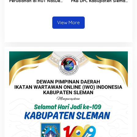
Perubahan di HUT NasDem
PKB DPC Kabupaten Sleman
ke-14
Selenggarakan Sekolah
Kader Perubahan
View More