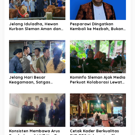
Jelang Iduladha, Hewan
Pesparawi Diingatkan
Kurban Sleman Aman dan
Kembali ke Mezbah, Bukan
Stok Terpantau
Sekadar Panggung Lomba
Jelang Hari Besar
Kominfo Sleman Ajak Media
Keagamaan, Satgas
Perkuat Kolaborasi Lewat
Pangan DIY Pastikan Harga
Ngobrol Santai di Puri
Bahan Pokok Stabil
Mataram
Konsisten Membawa Arus
Cetak Kader Berkualitas