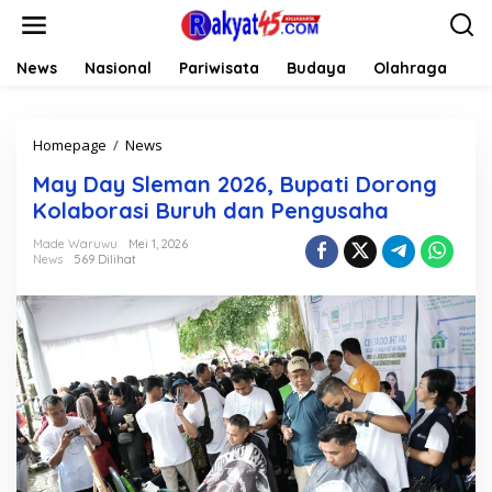
L
e
w
a
News
Nasional
Pariwisata
Budaya
Olahraga
Li
t
i
k
Homepage
/
News
M
e
a
k
May Day Sleman 2026, Bupati Dorong
y
o
D
n
Kolaborasi Buruh dan Pengusaha
a
t
y
e
Made Waruwu
Mei 1, 2026
News
569 Dilihat
S
n
l
e
m
a
n
2
0
2
6
,
B