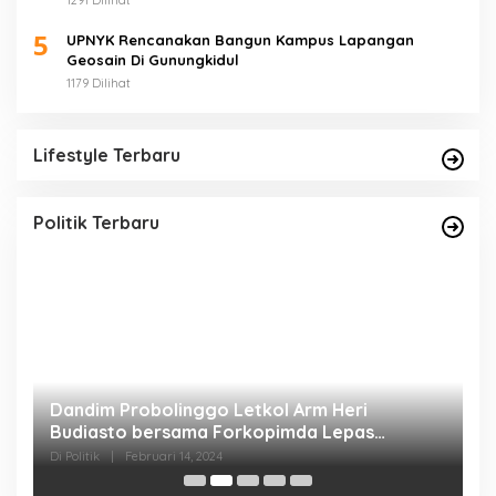
1291 Dilihat
5
UPNYK Rencanakan Bangun Kampus Lapangan
Geosain Di Gunungkidul
1179 Dilihat
Lifestyle Terbaru
Politik Terbaru
pi
Dandim Probolinggo Letkol Arm Heri
D
Budiasto bersama Forkopimda Lepas
P
Pendistribusian Logistik Pemilu
M
Di Politik
|
Februari 14, 2024
Di 