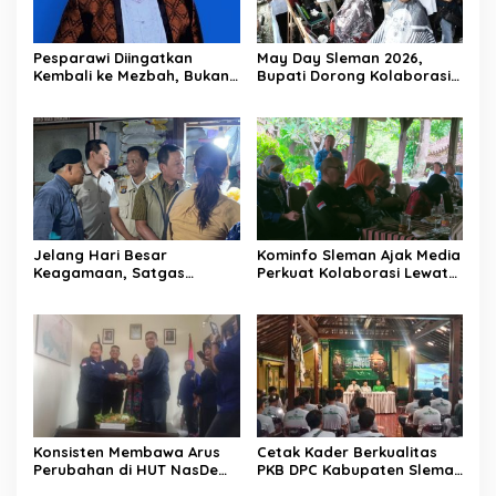
Pesparawi Diingatkan
May Day Sleman 2026,
Kembali ke Mezbah, Bukan
Bupati Dorong Kolaborasi
Sekadar Panggung Lomba
Buruh dan Pengusaha
Jelang Hari Besar
Kominfo Sleman Ajak Media
Keagamaan, Satgas
Perkuat Kolaborasi Lewat
Pangan DIY Pastikan Harga
Ngobrol Santai di Puri
Bahan Pokok Stabil
Mataram
Konsisten Membawa Arus
Cetak Kader Berkualitas
Perubahan di HUT NasDem
PKB DPC Kabupaten Sleman
ke-14
Selenggarakan Sekolah