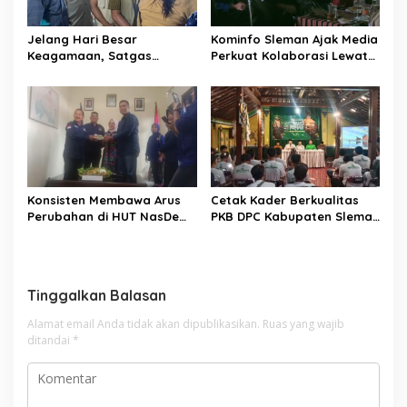
Jelang Hari Besar
Kominfo Sleman Ajak Media
Keagamaan, Satgas
Perkuat Kolaborasi Lewat
Pangan DIY Pastikan Harga
Ngobrol Santai di Puri
Bahan Pokok Stabil
Mataram
Konsisten Membawa Arus
Cetak Kader Berkualitas
Perubahan di HUT NasDem
PKB DPC Kabupaten Sleman
ke-14
Selenggarakan Sekolah
Kader Perubahan
Tinggalkan Balasan
Alamat email Anda tidak akan dipublikasikan.
Ruas yang wajib
ditandai
*