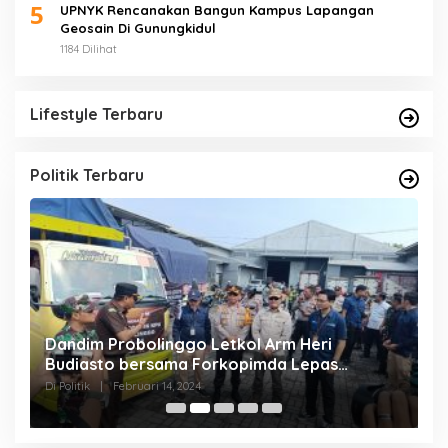
5
UPNYK Rencanakan Bangun Kampus Lapangan
Geosain Di Gunungkidul
1184 Dilihat
Lifestyle Terbaru
Politik Terbaru
pi
Dandim Probolinggo Letkol Arm Heri
D
Budiasto bersama Forkopimda Lepas
P
Pendistribusian Logistik Pemilu
M
Di Politik
|
Februari 14, 2024
Di 