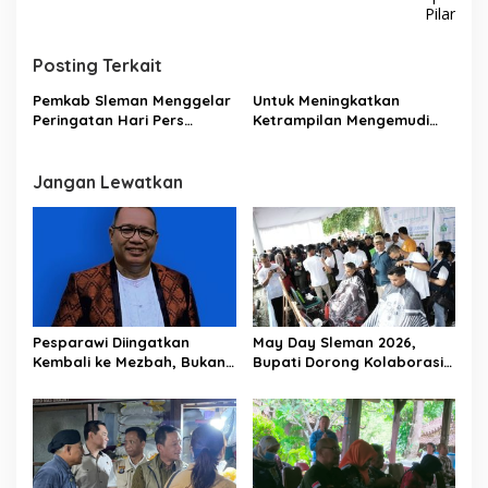
i
Pilar
g
Posting Terkait
a
s
Pemkab Sleman Menggelar
Untuk Meningkatkan
Peringatan Hari Pers
Ketrampilan Mengemudi
i
Nasional HPN
Ratusan Pengemudi
p
Mengikuti Diklat Gratis
Jangan Lewatkan
o
s
Pesparawi Diingatkan
May Day Sleman 2026,
Kembali ke Mezbah, Bukan
Bupati Dorong Kolaborasi
Sekadar Panggung Lomba
Buruh dan Pengusaha