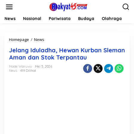
L
e
w
a
News
Nasional
Pariwisata
Budaya
Olahraga
Li
t
i
k
Homepage
/
News
J
e
e
k
Jelang Iduladha, Hewan Kurban Sleman
l
o
a
n
Aman dan Stok Terpantau
n
t
g
e
Made Waruwu
Mei 5, 2026
News
419 Dilihat
I
n
d
u
l
a
d
h
a
,
H
e
w