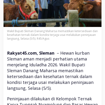
T
e
r
p
a
n
t
Wakil Bupati Sleman Danang Maharsa memastikan ketersediaan dan
a
kesehatan ternak dalam kondisi terjaga usai melakukan peninjauan
u
langsung, Selasa (5/5). R45/Agus
Rakyat45.com, Sleman
– Hewan kurban
Sleman aman menjadi perhatian utama
menjelang Iduladha 2026. Wakil Bupati
Sleman Danang Maharsa memastikan
ketersediaan dan kesehatan ternak dalam
kondisi terjaga usai melakukan peninjauan
langsung, Selasa (5/5).
Peninjauan dilakukan di Kelompok Ternak
Karya Tunggak Nyamplung dan Pasar Hewan