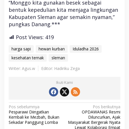
“Monggo kita gunakan besek sebagai
bentuk kepedulian kita menjaga lingkungan
Kabupaten Sleman agar semakin nyaman,”
pungkas Danang.***
Post Views:
419
harga sapi
hewan kurban
Iduladha 2026
kesehatan ternak
sleman
Writer: Agus.w
Editor: Hadiriku Zega
Ikuti Kami
N
Pos sebelumnya
Pos berikutnya
Pesparawi Diingatkan
OPDAWANAS Resmi
a
Kembali ke Mezbah, Bukan
Diluncurkan, Ajak
v
Sekadar Panggung Lomba
Masyarakat Bergerak Nyata
Lewat Kolaborasi Empat